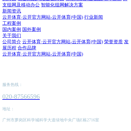
支组网及移动办公
智能化组网解决方案
新闻资讯
云开体育·云开官方网站-云开体育(中国)
行业新闻
工程案例
国内案例
国外案例
关于我们
公司简介
云开体育·云开官方网站-云开体育(中国)
荣誉资质
发
展历程
合作品牌
云开体育·云开官方网站-云开体育(中国)
云开体育·云开官方网站-云开体育(中国)
服务热线：
020-87566596
地址：
广州市萝岗区科学城科学大道绿地中央广场E栋2716室