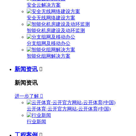
安全云解决方案
安全无线网络建设方案
智能化机房建设及动环监测
分支组网及移动办公
智能化组网解决方案
新闻资讯

新闻资讯
进一步了解

云开体育·云开官方网站-云开体育(中国)
行业新闻
工程案例
