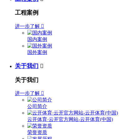
工程案例
进一步了解

国内案例
国外案例
关于我们

关于我们
进一步了解

公司简介
云开体育·云开官方网站-云开体育(中国)
荣誉资质