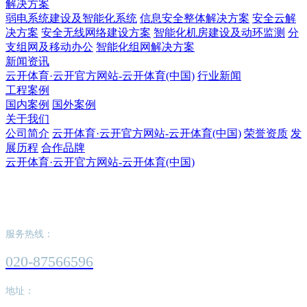
解决方案
弱电系统建设及智能化系统
信息安全整体解决方案
安全云解
决方案
安全无线网络建设方案
智能化机房建设及动环监测
分
支组网及移动办公
智能化组网解决方案
新闻资讯
云开体育·云开官方网站-云开体育(中国)
行业新闻
工程案例
国内案例
国外案例
关于我们
公司简介
云开体育·云开官方网站-云开体育(中国)
荣誉资质
发
展历程
合作品牌
云开体育·云开官方网站-云开体育(中国)
云开体育·云开官方网站-云开体育(中国)
服务热线：
020-87566596
地址：