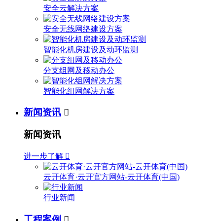
安全云解决方案
安全无线网络建设方案
智能化机房建设及动环监测
分支组网及移动办公
智能化组网解决方案
新闻资讯

新闻资讯
进一步了解

云开体育·云开官方网站-云开体育(中国)
行业新闻
工程案例
