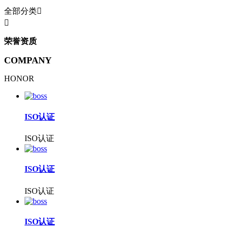
全部分类


荣誉资质
COMPANY
HONOR
ISO认证
ISO认证
ISO认证
ISO认证
ISO认证