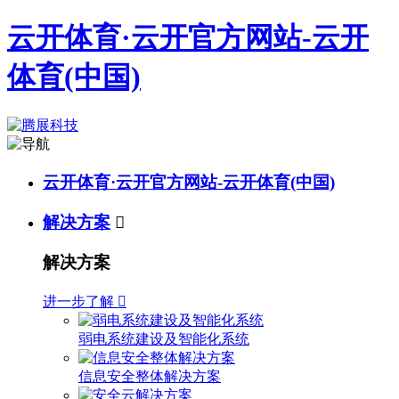
云开体育·云开官方网站-云开
体育(中国)
云开体育·云开官方网站-云开体育(中国)
解决方案

解决方案
进一步了解

弱电系统建设及智能化系统
信息安全整体解决方案